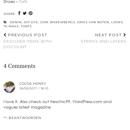
Shoes –
Torfs
SHARE:
DENIM
,
DIP DYE
,
DIRK BIKKEMBERGS
,
DRIES VAN NOTEN
,
LOOKS
,
TK MAXX
,
TORFS
PREVIOUS POST
NEXT POST
DESIGNER ITEMS WITH
STRIPES AND LAYERS
DISCOUNT
4 Comments
COCOA HONEY
28/05/2017 / 18:10
I love it. Also check out treschic99. WordPress.com and
vogues latest magazine
BEANTWOORDEN