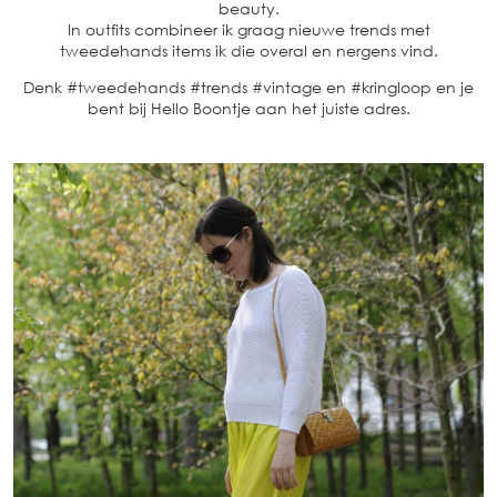
beauty.
In outfits combineer ik graag nieuwe trends met
tweedehands items ik die overal en nergens vind.
Denk #tweedehands #trends #vintage en #kringloop en je
bent bij Hello Boontje aan het juiste adres.