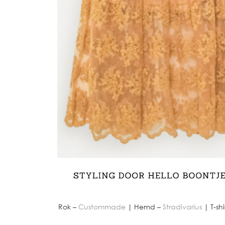
Rok –
Custommade
| Hemd –
Stradivarius
| T-shi