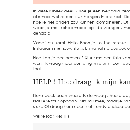
In deze rubriek deel ik hoe je een bepaald i
allemaal wel zo een stuk hangen in ons kast. Dat
hoe je het anders zou kunnen combineren. Of 
waar je met schaamrood op de wangen, moet
gehaald.
Vanaf nu komt Hello Boontje to the rescue. 
Instagram met jouw stuks. En vanaf nu dus ook o
Hoe kan je deelnemen ? Stuur me een foto van 
werk. Ik vraag maar één ding in return : een repo
that.
HELP ! Hoe draag ik mijn kan
Deze week beantwoord ik de vraag : hoe draag i
klassieke tour opgaan. Niks mis mee, maar je ka
stuks. Of draag hem stoer met trendy chelsea bo
Welke look kies jij ?