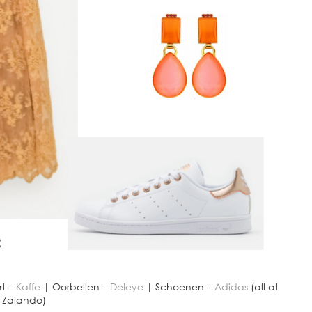
rt –
Kaffe
| Oorbellen –
Deleye
| Schoenen –
Adidas
(all at
Zalando)