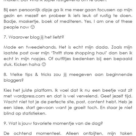
Bij een persoonlijk dipje ga ik me meer gaan focussen op mijn
gezin en mezelf en probeer ik iets leuk of rustig te doen.
Badje, maskertje, boek of mediteren. Yes, I am one of these
people now 🙂
7. Waarover blog jij het liefst?
Mode en tweedehands. Het is echt mijn dada. Zoals mijn
laatste post over mijn ‘Thrift store shopping haul’ dan ben ik
echt in mijn nopjes. Of outfitjes bedenken bij een bepaald
stuk. Kicken haha 🙂
8. Welke tips & tricks zou jij meegeven aan beginnende
bloggers?
Kies het juiste platform. Ik voel dat ik nu een beetje vast zit
met wordpress.com en dat is wel vervelend. Geef jezelf tijd.
Wacht niet tot je de perfecte site, post, content hebt. Heb je
een idee, start gewoon want je groeit toch. En staar je niet
blind op statistieken.
9. Wat is jouw favoriete momentje van de dag?
De ochtend momenteel. Alleen ontbijten, mijn taken