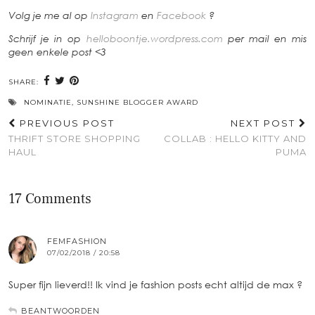
Volg je me al op
Instagram
en
Facebook
?
Schrijf je in op
helloboontje.wordpress.com
per mail en mis
geen enkele post <3
SHARE:
NOMINATIE
,
SUNSHINE BLOGGER AWARD
PREVIOUS POST
NEXT POST
THRIFT STORE SHOPPING
COLLAB : HELLO KITTY AND
HAUL
PUMA
17 Comments
FEMFASHION
07/02/2018 / 20:58
Super fijn lieverd!! Ik vind je fashion posts echt altijd de max ?
BEANTWOORDEN