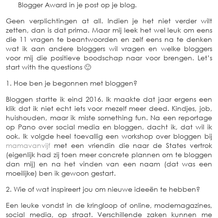
Blogger Award in je post op je blog.
Geen verplichtingen at all. Indien je het niet verder wilt
zetten, dan is dat prima. Maar mij leek het wel leuk om eens
die 11 vragen te beantwoorden en zelf eens na te denken
wat ik aan andere bloggers wil vragen en welke bloggers
voor mij die positieve boodschap naar voor brengen. Let’s
start with the questions 🙂
1. Hoe ben je begonnen met bloggen?
Bloggen startte ik eind 2016. Ik maakte dat jaar ergens een
klik dat ik niet echt iets voor mezelf meer deed. Kindjes, job,
huishouden, maar ik miste something fun. Na een reportage
op Pano over social media en bloggen, dacht ik, dat wil ik
ook. Ik volgde heel toevallig een workshop over bloggen bij
mamavanvijf
met een vriendin die naar de States vertrok
(eigenlijk had zij toen meer concrete plannen om te bloggen
dan mij) en na het vinden van een naam (dat was een
moeilijke) ben ik gewoon gestart.
2. Wie of wat inspireert jou om nieuwe ideeën te hebben?
Een leuke vondst in de kringloop of online, modemagazines,
social media, op straat. Verschillende zaken kunnen me