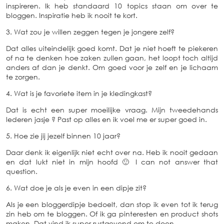
inspireren. Ik heb standaard 10 topics staan om over te
bloggen. Inspiratie heb ik nooit te kort.
3. Wat zou je willen zeggen tegen je jongere zelf?
Dat alles uiteindelijk goed komt. Dat je niet hoeft te piekeren
of na te denken hoe zaken zullen gaan, het loopt toch altijd
anders af dan je denkt. Om goed voor je zelf en je lichaam
te zorgen.
4. Wat is je favoriete item in je kledingkast?
Dat is echt een super moeilijke vraag. Mijn tweedehands
lederen jasje ? Past op alles en ik voel me er super goed in.
5. Hoe zie jij jezelf binnen 10 jaar?
Daar denk ik eigenlijk niet echt over na. Heb ik nooit gedaan
en dat lukt niet in mijn hoofd 🙂 I can not answer that
question.
6. Wat doe je als je even in een dipje zit?
Als je een bloggerdipje bedoelt, dan stop ik even tot ik terug
zin heb om te bloggen. Of ik ga pinteresten en product shots
maken. Dat vind ik super rustgevend om te doen.