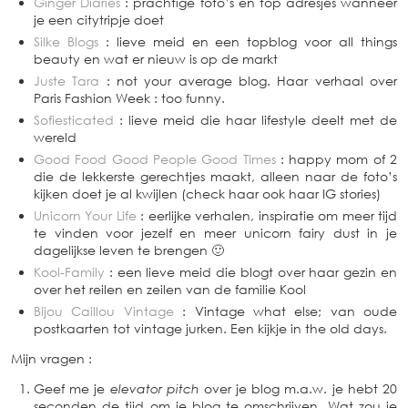
Ginger Diaries
: prachtige foto’s en top adresjes wanneer
je een citytripje doet
Silke Blogs
: lieve meid en een topblog voor all things
beauty en wat er nieuw is op de markt
Juste Tara
: not your average blog. Haar verhaal over
Paris Fashion Week : too funny.
Sofiesticated
: lieve meid die haar lifestyle deelt met de
wereld
Good Food Good People Good Times
: happy mom of 2
die de lekkerste gerechtjes maakt, alleen naar de foto’s
kijken doet je al kwijlen (check haar ook haar IG stories)
Unicorn Your Life
: eerlijke verhalen, inspiratie om meer tijd
te vinden voor jezelf en meer unicorn fairy dust in je
dagelijkse leven te brengen 🙂
Kool-Family
: een lieve meid die blogt over haar gezin en
over het reilen en zeilen van de familie Kool
Bijou Caillou Vintage
: Vintage what else; van oude
postkaarten tot vintage jurken. Een kijkje in the old days.
Mijn vragen :
Geef me je
elevator pitch
over je blog m.a.w. je hebt 20
seconden de tijd om je blog te omschrijven. Wat zou je