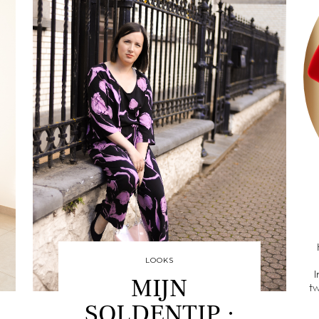
LOOKS
I
MIJN
tw
SOLDENTIP :