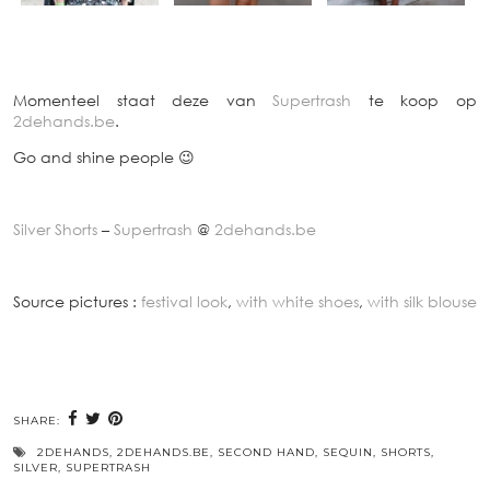
Momenteel staat deze van
Supertrash
te koop op
2dehands.be
.
Go and shine people 😉
Silver Shorts
–
Supertrash
@
2dehands.be
Source pictures :
festival look
,
with white shoes
,
with silk blouse
SHARE:
2DEHANDS
,
2DEHANDS.BE
,
SECOND HAND
,
SEQUIN
,
SHORTS
,
SILVER
,
SUPERTRASH