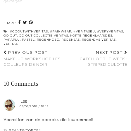
gekregen.
SHARE:
#GOOUTWITHVERITAS
,
#RAINWEAR
,
#VERITASEU
,
#VERYVERITAS
,
GO OUT
,
GO OUT COLLECTIE VERITAS
,
KORTE REGENLAARSJES
,
PARAPLU
,
PASTEL
,
REGENHOED
,
REGENJAS
,
REGENJAS VERITAS
,
VERITAS
PREVIOUS POST
NEXT POST
MAKE-UP WORKSHOP LES
CATCH OF THE WEEK :
COULEURS DE NOIR
STRIPED CULOTTE
10 Comments
ILSE
09/03/2018 / 18:15
Vooral fan van de paraplu, die is supermooi!
BEANTWOORDEN