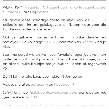
WEARING \
Regenjas
\
Regenhoed
\
Korte regenlaarsjes
\
Paraplu
– alles bij
Veritas
Mij geven deze schattige zoete kleurtjes van de
GO OUT
collectie een instant geluksgevoel en ik ben klaar voor die
familiemomenten in de regen.
Ook zin gekregen om je te hullen in vrolijke kleurtjes en
motiefjes ? De volledige
GO OUT
collectie van
Veritas
vind je
hier
.
Laat me gerust weten wat jouw favoriete regenjas is van hun
collectie want naast pastels vind je ook metallic jasjes, prints
en allerlei leuke kleurtjes om je leuk te kleden bij regenweer
<3
Don’t let the rain, keep you inside <3 Just go out !
Volg je me al op
Instagram
en
Facebook
?
Schrijf je in op
helloboontje.wordpress.com
per mail en mis
geen enkele post <3
Deze blogpost bevat producten die ik opgestuurd heb