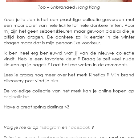
Top – Unbranded Hong Kong
Zoals jullie zien is het een prachtige collectie geworden met
een mooi palet van hele lichte tot hele donkere tinten. Voor
mij zijn het geen seizoenskleuren maar gewoon classics die je
altijd kan dragen. De donkere zal ik eerder in de winter
dragen maar dat is mijn persoonlijke voorkeur.
Ik ben heel erg benieuwd wat jij van de nieuwe collectie
vindt. Heb je een favoriete kleur ? Draag je zelf veel nude
kleuren op je nagels ? Laat het me weten in de comments.
Lees je graag nog meer over het merk Kinetics ? Mijn brand
discovery post vind je
hier
.
De volledige collectie van het merk kan je online kopen op
originailz.be
.
Have a great spring darlings <3
Volg je me al op
Instagram
en
Facebook
?
Schrijf je in op
helloboontje.wordpress.com
per mail en mis