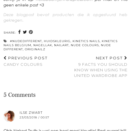
geen enkele post <3
Deze blogpost bevat producten die ik opgestuurd heb
gekregen.
SHARE:
#NUDEDIFFERENT
,
HUIDSKLEURIG
,
KINETICS NAILS
,
KINETICS
NAILS BELGIUM
,
NAGELLAK
,
NAILART
,
NUDE COLOURS
,
NUDE
DIFFERENT
,
ORIGINAILZ
PREVIOUS POST
NEXT POST
CANDY COLOURS
9 FACTS YOU SHOULD
KNOW WHEN USING THE
UNITED WARDROBE APP
5 Comments
ILSE ZWART
23/03/2018 / 00:57
Ohh Naked Truth is wel een heel mooi kleurtje! Past overal bij!