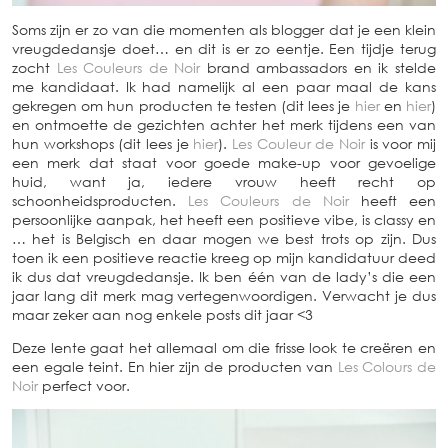
Soms zijn er zo van die momenten als blogger dat je een klein
vreugdedansje doet… en dit is er zo eentje. Een tijdje terug
zocht
Les Couleurs de Noir
brand ambassadors en ik stelde
me kandidaat. Ik had namelijk al een paar maal de kans
gekregen om hun producten te testen (dit lees je
hier
en
hier
)
en ontmoette de gezichten achter het merk tijdens een van
hun workshops (dit lees je
hier
).
Les Couleur de Noir
is voor mij
een merk dat staat voor goede make-up voor gevoelige
huid, want ja, iedere vrouw heeft recht op
schoonheidsproducten.
Les Couleurs de Noir
heeft een
persoonlijke aanpak, het heeft een positieve vibe, is classy en
… het is Belgisch en daar mogen we best trots op zijn. Dus
toen ik een positieve reactie kreeg op mijn kandidatuur deed
ik dus dat vreugdedansje. Ik ben één van de lady’s die een
jaar lang dit merk mag vertegenwoordigen. Verwacht je dus
maar zeker aan nog enkele posts dit jaar <3
Deze lente gaat het allemaal om die frisse look te creëren en
een egale teint. En hier zijn de producten van
Les Colours de
Noir
perfect voor.