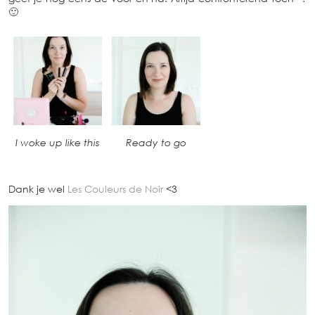
🙂
I woke up like this
Ready to go
Dank je wel
Les Couleurs de Noir
<3