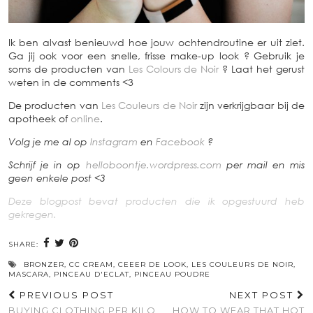
Ik ben alvast benieuwd hoe jouw ochtendroutine er uit ziet.
Ga jij ook voor een snelle, frisse make-up look ? Gebruik je
soms de producten van
Les Colours de Noir
? Laat het gerust
weten in de comments <3
De producten van
Les Couleurs de Noir
zijn verkrijgbaar bij de
apotheek of
online
.
Volg je me al op
Instagram
en
Facebook
?
Schrijf je in op
helloboontje.wordpress.com
per mail en mis
geen enkele post <3
Deze blogpost bevat producten die ik opgestuurd heb
gekregen.
SHARE:
BRONZER
,
CC CREAM
,
CEEER DE LOOK
,
LES COULEURS DE NOIR
,
MASCARA
,
PINCEAU D'ECLAT
,
PINCEAU POUDRE
PREVIOUS POST
NEXT POST
BUYING CLOTHING PER KILO
HOW TO WEAR THAT HOT