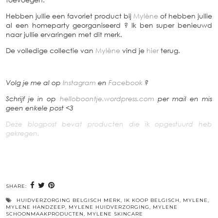
Hebben jullie een favoriet product bij
Mylène
of hebben jullie
al een homeparty georganiseerd ? Ik ben super benieuwd
naar jullie ervaringen met dit merk.
De volledige collectie van
Mylène
vind je
hier
terug.
Volg je me al op
Instagram
en
Facebook
?
Schrijf je in op
helloboontje.wordpress.com
per mail en mis
geen enkele post <3
Deze blogpost bevat producten die ik opgestuurd heb
gekregen.
SHARE:
HUIDVERZORGING BELGISCH MERK
,
IK KOOP BELGISCH
,
MYLENE
,
MYLENE HANDZEEP
,
MYLENE HUIDVERZORGING
,
MYLENE
SCHOONMAAKPRODUCTEN
,
MYLENE SKINCARE