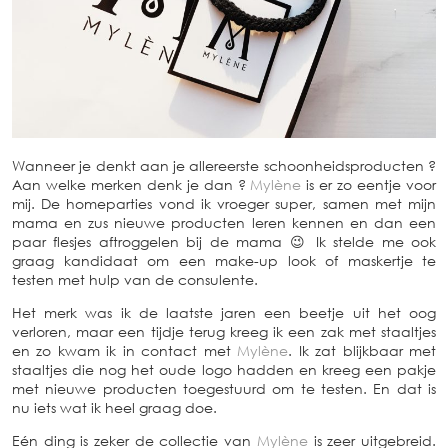
Wanneer je denkt aan je allereerste schoonheidsproducten ?
Aan welke merken denk je dan ?
Mylène
is er zo eentje voor
mij. De homeparties vond ik vroeger super, samen met mijn
mama en zus nieuwe producten leren kennen en dan een
paar flesjes aftroggelen bij de mama 😉 Ik stelde me ook
graag kandidaat om een make-up look of maskertje te
testen met hulp van de consulente.
Het merk was ik de laatste jaren een beetje uit het oog
verloren, maar een tijdje terug kreeg ik een zak met staaltjes
en zo kwam ik in contact met
Mylène
. Ik zat blijkbaar met
staaltjes die nog het oude logo hadden en kreeg een pakje
met nieuwe producten toegestuurd om te testen. En dat is
nu iets wat ik heel graag doe.
Eén ding is zeker de collectie van
Mylène
is zeer uitgebreid.