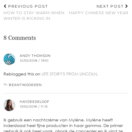
PREVIOUS POST
NEXT POST
HOW TO STAY WARM WHEN
HAPPY CHINESE NEW YEAR
WINTER IS KICKING IN
8 Comments
ANDY THOMSON
12/02/2018 / 19:51
Reblogged this on
LIFE STORY'S FROM LINCOLN
.
BEANTWOORDEN
HAYDEEDELOOF
13/02/2018 / 11:15
Ik gebruik een nachtcrème van Mylène. Mylène heeft
inderdaad heel fijne producten in haar gamma. De primer
gebruik ik ook heel vaak, alsook de concealer en ik vind ze