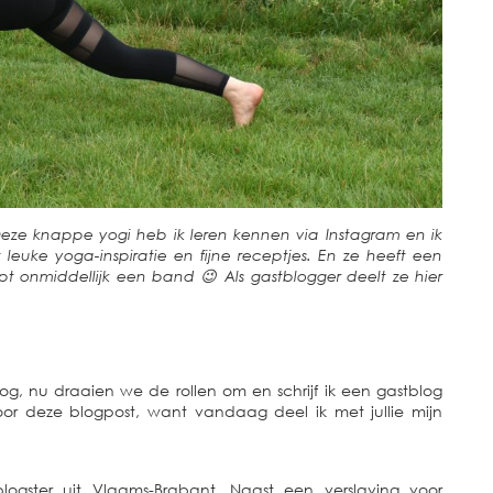
eze knappe yogi heb ik leren kennen via Instagram en ik
 leuke yoga-inspiratie en fijne receptjes. En ze heeft een
pt onmiddellijk een band 😉 Als gastblogger deelt ze hier
og, nu draaien we de rollen om en schrijf ik een gastblog
voor deze blogpost, want vandaag deel ik met jullie mijn
ogster uit Vlaams-Brabant. Naast een verslaving voor