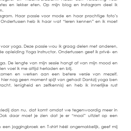
tes en lekker eten. Op mijn blog en Instagram deel ik
n.
stagram. Haar passie voor mode en haar prachtige foto’s
Ondertussen heb ik haar wat “leren kennen” en ik moet
e voor yoga. Deze passie wou ik graag delen met anderen,
e opleiding Yoga Instructor. Ondertussen geef ik privé- en
yoga. De lengte van mijn sessie hangt af van mijn mood en
dien voel ik me altijd herladen en blij.
 komen en werken aan een betere versie van mezelf.
b hier nog geen moment spijt van gehad! Dankzij yoga ben
acht, lenigheid en zelfkennis) en heb ik innerlijke rust
tkledij dan nu, dat komt omdat we tegenwoordig meer in
Ook daar moet je zien dat je er “mooi” uitziet op een
n een joggingbroek en T-shirt héél ongemakkelijk, geef mij