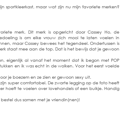
ijn sportkleerkast, maar wat zijn nu mijn favoriete merken?
oriete merk. Dit merk is opgericht door Cassey Ho, de
 bedoeling is om elke vrouw zich mooi te laten voelen in
 kunnen, maar Cassey bewees het tegendeel. Ondertussen is
erk staat mee aan de top. Dat is het bewijs dat je gewoon
aan, eigenlijk al vanaf het moment dat ik begon met POP
gstukken en ik was echt in de wolken. Voor het eerst voelde
or je boezem en ze zien er gewoon sexy uit.
ijn super comfortabel. De zwarte legging op de foto heeft
er hoeft te voelen over lovehandels of een buikje. Handig
$, bestel dus samen met je vriendin(nen)!