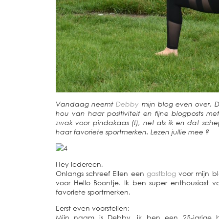
Vandaag neemt
Debby
mijn blog even over. D
hou van haar positiviteit en fijne blogposts met
zwak voor pindakaas (!), net als ik en dat sche
haar favoriete sportmerken. Lezen jullie mee ?
Hey iedereen,
Onlangs schreef Ellen een
gastblog
voor mijn bl
voor Hello Boontje. Ik ben super enthousiast 
favoriete sportmerken.
Eerst even voorstellen:
Mijn naam is Debby, ik ben een 25-jarige bl