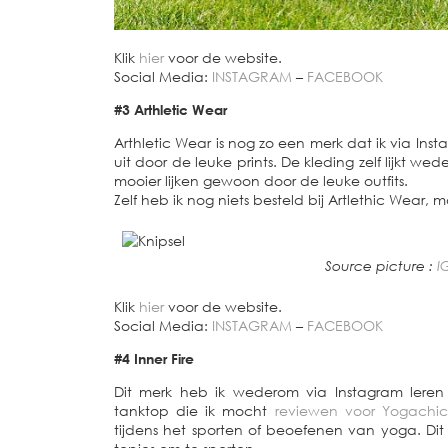
Klik
hier
voor de website.
Social Media:
INSTAGRAM
–
FACEBOOK
#3 Arthletic Wear
Arthletic Wear is nog zo een merk dat ik via Inst
uit door de leuke prints. De kleding zelf lijkt 
mooier lijken gewoon door de leuke outfits.
Zelf heb ik nog niets besteld bij Artlethic Wear, 
Source picture :
I
Klik
hier
voor de website.
Social Media:
INSTAGRAM
–
FACEBOOK
#4 Inner Fire
Dit merk heb ik wederom via Instagram leren 
tanktop die ik mocht
reviewen voor Yogachick
tijdens het sporten of beoefenen van yoga. Dit