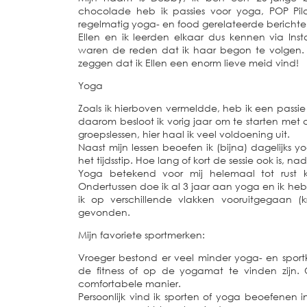
chocolade heb ik passies voor yoga, POP Pila
regelmatig yoga- en food gerelateerde berichte
Ellen en ik leerden elkaar dus kennen via In
waren de reden dat ik haar begon te volgen. 
zeggen dat ik Ellen een enorm lieve meid vind!
Yoga
Zoals ik hierboven vermeldde, heb ik een passi
daarom besloot ik vorig jaar om te starten met d
groepslessen, hier haal ik veel voldoening uit.
Naast mijn lessen beoefen ik (bijna) dagelijks 
het tijdsstip. Hoe lang of kort de sessie ook is, na
Yoga betekend voor mij helemaal tot rust
Ondertussen doe ik al 3 jaar aan yoga en ik he
ik op verschillende vlakken vooruitgegaan (kr
gevonden.
Mijn favoriete sportmerken:
Vroeger bestond er veel minder yoga- en spor
de fitness of op de yogamat te vinden zijn. 
comfortabele manier.
Persoonlijk vind ik sporten of yoga beoefenen i