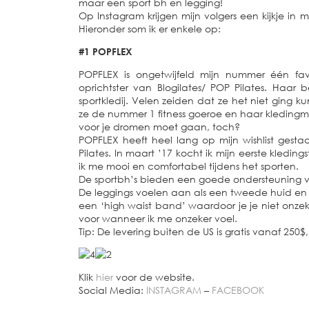
maar een sport bh en legging!
Op Instagram krijgen mijn volgers een kijkje in m
Hieronder som ik er enkele op:
#1 POPFLEX
POPFLEX is ongetwijfeld mijn nummer één fav
oprichtster van Blogilates/ POP Pilates. Haar
sportkledij. Velen zeiden dat ze het niet ging
ze de nummer 1 fitness goeroe en haar kledingm
voor je dromen moet gaan, toch?
POPFLEX heeft heel lang op mijn wishlist gest
Pilates. In maart ’17 kocht ik mijn eerste kledin
ik me mooi en comfortabel tijdens het sporten.
De sportbh’s bieden een goede ondersteuning vo
De leggings voelen aan als een tweede huid en z
een ‘high waist band’ waardoor je je niet onzek
voor wanneer ik me onzeker voel.
Tip: De levering buiten de US is gratis vanaf 250
Klik
hier
voor de website.
Social Media:
INSTAGRAM
–
FACEBOOK