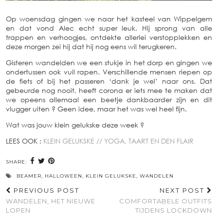
Op woensdag gingen we naar het kasteel van Wippelgem
en dat vond Alec echt super leuk. Hij sprong van alle
trappen en verhoogjes, ontdekte allerlei verstopplekken en
deze morgen zei hij dat hij nog eens wil terugkeren.
Gisteren wandelden we een stukje in het dorp en gingen we
ondertussen ook vuil rapen. Verschillende mensen riepen op
de fiets of bij het passeren ‘dank je wel’ naar ons. Dat
gebeurde nog nooit, heeft corona er iets mee te maken dat
we opeens allemaal een beetje dankbaarder zijn en dit
vlugger uiten ? Geen idee, maar het was wel heel fijn.
Wat was jouw klein gelukske deze week ?
LEES OOK :
KLEIN GELUKSKE // YOGA, TAART EN DEN FLAIR
SHARE:
BEAMER
,
HALLOWEEN
,
KLEIN GELUKSKE
,
WANDELEN
PREVIOUS POST
NEXT POST
WANDELEN, HET NIEUWE
COMFORTABELE OUTFITS
LOPEN
TIJDENS LOCKDOWN