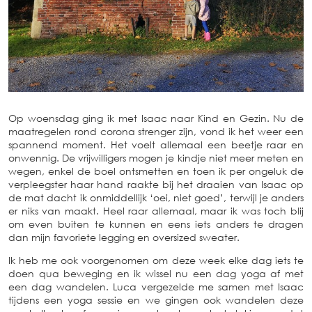
Op woensdag ging ik met Isaac naar Kind en Gezin. Nu de
maatregelen rond corona strenger zijn, vond ik het weer een
spannend moment. Het voelt allemaal een beetje raar en
onwennig. De vrijwilligers mogen je kindje niet meer meten en
wegen, enkel de boel ontsmetten en toen ik per ongeluk de
verpleegster haar hand raakte bij het draaien van Isaac op
de mat dacht ik onmiddellijk ‘oei, niet goed’, terwijl je anders
er niks van maakt. Heel raar allemaal, maar ik was toch blij
om even buiten te kunnen en eens iets anders te dragen
dan mijn favoriete legging en oversized sweater.
Ik heb me ook voorgenomen om deze week elke dag iets te
doen qua beweging en ik wissel nu een dag yoga af met
een dag wandelen. Luca vergezelde me samen met Isaac
tijdens een yoga sessie en we gingen ook wandelen deze