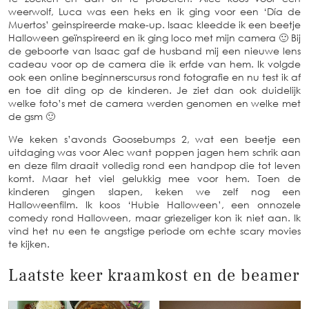
weerwolf, Luca was een heks en ik ging voor een ‘Día de
Muertos’ geinspireerde make-up. Isaac kleedde ik een beetje
Halloween geïnspireerd en ik ging loco met mijn camera 🙂 Bij
de geboorte van Isaac gaf de husband mij een nieuwe lens
cadeau voor op de camera die ik erfde van hem. Ik volgde
ook een online beginnerscursus rond fotografie en nu test ik af
en toe dit ding op de kinderen. Je ziet dan ook duidelijk
welke foto’s met de camera werden genomen en welke met
de gsm 🙂
We keken s’avonds Goosebumps 2, wat een beetje een
uitdaging was voor Alec want poppen jagen hem schrik aan
en deze film draait volledig rond een handpop die tot leven
komt. Maar het viel gelukkig mee voor hem. Toen de
kinderen gingen slapen, keken we zelf nog een
Halloweenfilm. Ik koos ‘Hubie Halloween’, een onnozele
comedy rond Halloween, maar griezeliger kon ik niet aan. Ik
vind het nu een te angstige periode om echte scary movies
te kijken.
Laatste keer kraamkost en de beamer