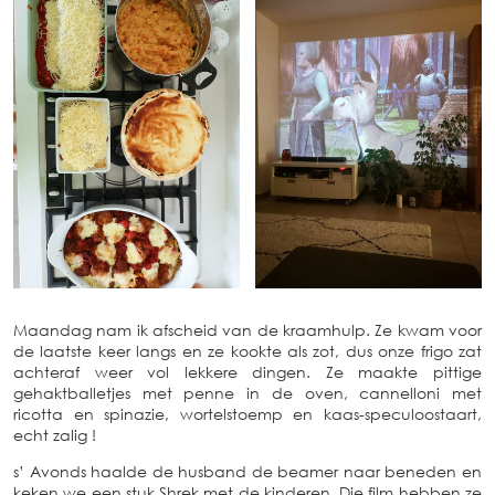
Maandag nam ik afscheid van de kraamhulp. Ze kwam voor
de laatste keer langs en ze kookte als zot, dus onze frigo zat
achteraf weer vol lekkere dingen. Ze maakte pittige
gehaktballetjes met penne in de oven, cannelloni met
ricotta en spinazie, wortelstoemp en kaas-speculoostaart,
echt zalig !
s’ Avonds haalde de husband de beamer naar beneden en
keken we een stuk Shrek met de kinderen. Die film hebben ze