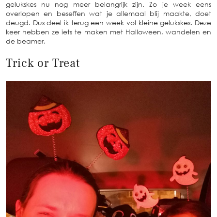
gelukskes nu nog meer belangrijk zijn. Zo je week eens
overlopen en beseffen wat je allemaal blij maakte, doet
deugd. Dus deel ik terug een week vol kleine gelukskes. Deze
keer hebben ze iets te maken met Halloween, wandelen en
de beamer.
Trick or Treat