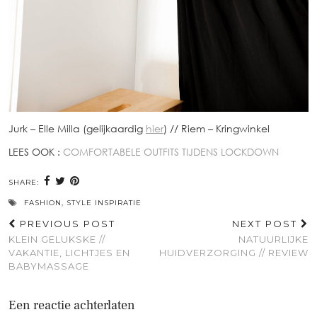
Jurk – Elle Milla (gelijkaardig
hier
) // Riem – Kringwinkel
LEES OOK :
COMFORTABELE OUTFITS TIJDENS LOCKDOWN
SHARE:
FASHION
,
STYLE INSPIRATIE
PREVIOUS POST
NEXT POST
KLEIN GELUKSKE //
NATUURLIJKE
VAKANTIE, LICHTJES EN
HUIDVERZORGING // REVIEW
BABYMASSAGE
Een reactie achterlaten