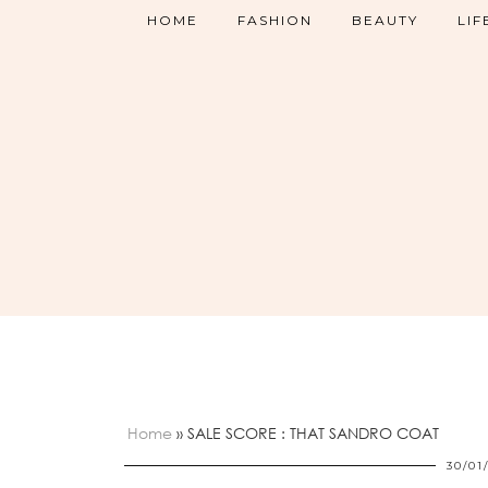
HOME
FASHION
BEAUTY
LIF
Home
»
SALE SCORE : THAT SANDRO COAT
30/01