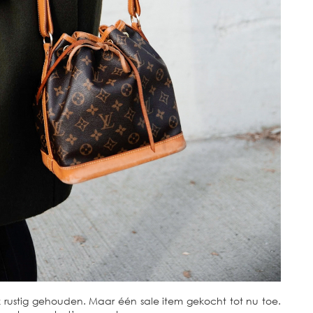
ijk rustig gehouden. Maar één sale item gekocht tot nu toe.